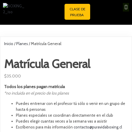
CLASE DE
PRUEBA
Inicio
/
Planes
/ Matrícula General
Matrícula General
$
35.000
Todos los planes pagan matrícula
*no incluida en el precio de los planes
Puedes entrenar con el profesor tú sólo o venir en un grupo de
hasta 6 personas
Planes especiales se coordinan directamente en el club
Puedes elegir cuantas veces a la semana vas a asistir
Escríbenos para más información
contacto@puravidaboxing.cl