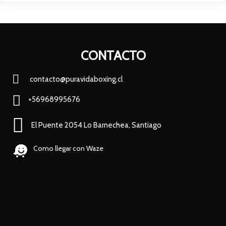
CONTACTO
contacto@puravidaboxing.cl
+56968995676
El Puente 2054 Lo Barnechea, Santiago
Como llegar con Waze