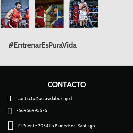
#EntrenarEsPuraVida
CONTACTO
contacto@puravidaboxing.cl
+56968995676
El Puente 2054 Lo Barnechea, Santiago