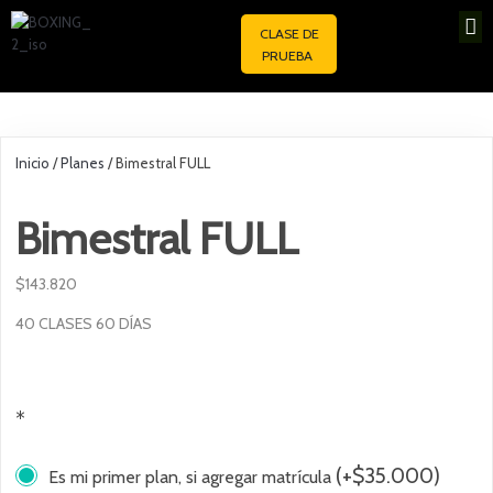
CLASE DE
PRUEBA
Inicio
/
Planes
/ Bimestral FULL
Bimestral FULL
$
143.820
40 CLASES 60 DÍAS
*
(
+
$
35.000
)
Es mi primer plan, si agregar matrícula