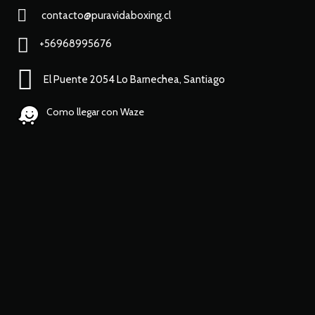
contacto@puravidaboxing.cl
+56968995676
El Puente 2054 Lo Barnechea, Santiago
Como llegar con Waze