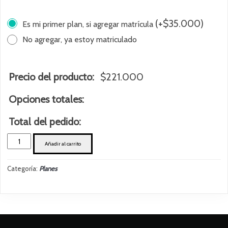
(
+
$
35.000
)
Es mi primer plan, si agregar matrícula
No agregar, ya estoy matriculado
Precio del producto:
$
221.000
Opciones totales:
Total del pedido:
PLAN
Añadir al carrito
SEMESTRAL
-
Categoría:
Planes
NIÑOS
cantidad