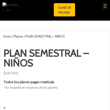
CLASE DE
PRUEBA
Inicio
/
Planes
/ PLAN SEMESTRAL – NIÑOS
PLAN SEMESTRAL –
NIÑOS
$
221.000
Todos los planes pagan matrícula
*no incluida en el precio de los planes
*