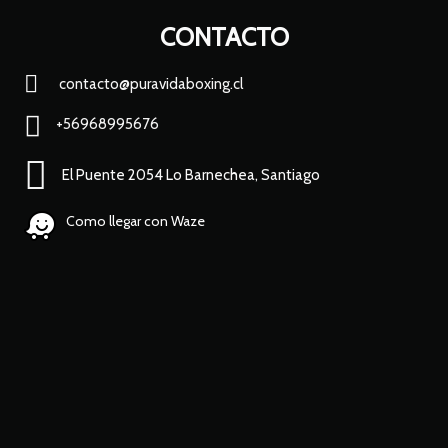
CONTACTO
contacto@puravidaboxing.cl
+56968995676
El Puente 2054 Lo Barnechea, Santiago
Como llegar con Waze