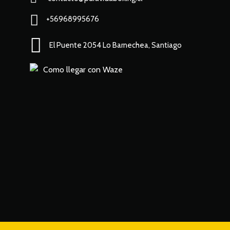
+56968995676
El Puente 2054 Lo Barnechea, Santiago
Como llegar con Waze