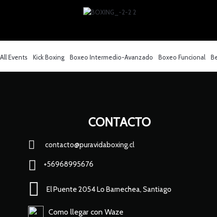
All Events
Kick Boxing
Boxeo Intermedio-Avanzado
Boxeo Funcional
B
CONTACTO
contacto@puravidaboxing.cl
+56968995676
El Puente 2054 Lo Barnechea, Santiago
Como llegar con Waze