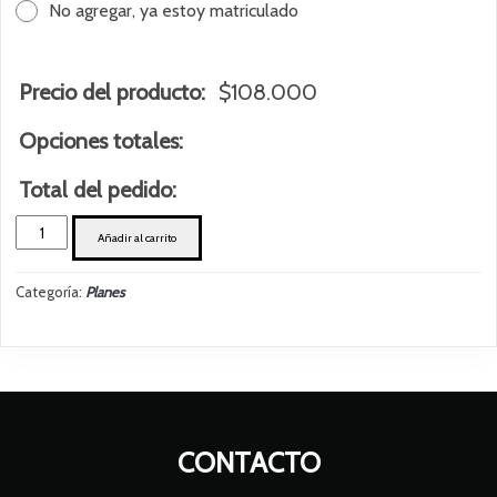
No agregar, ya estoy matriculado
Precio del producto:
$
108.000
Opciones totales:
Total del pedido:
4
Añadir al carrito
CLASES
TRIMESTRAL
Categoría:
Planes
cantidad
CONTACTO